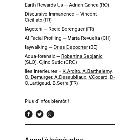
Earth Rewards Us ─
Adrian Ganea
(RO)
Discursive Immanence ─
Vincent
Ciciliato
(FR)
IAgotchi ─
Rocio Berenguer
(FR)
AI Facial Profiling ─
Marta Revuelta
(CH)
Jaywalking ─
Dries Depoorter
(BE)
Aqua-forensic ─
Robertina Sebjanic
(SLO), Gjino Sutic (CRO)
Îles Intérieures –
K.Ardito, A.Barthelemy,
O. Demurger, A.Desaubliaux, V.Godard, D-
O.Lartigaud, B.Serra
(FR)
Plus d’infos bientôt !