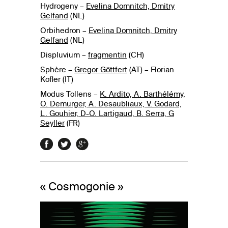
Hydrogeny –
Evelina Domnitch, Dmitry
Gelfand
(NL)
Orbihedron –
Evelina Domnitch, Dmitry
Gelfand
(NL)
Displuvium –
fragmentin
(CH)
Sphère –
Gregor Göttfert
(AT) – Florian
Kofler (IT)
Modus Tollens –
K. Ardito, A. Barthélémy,
O. Demurger, A. Desaubliaux, V. Godard,
L. Gouhier, D-O. Lartigaud, B. Serra, G
Seyller
(FR)
« Cosmogonie »