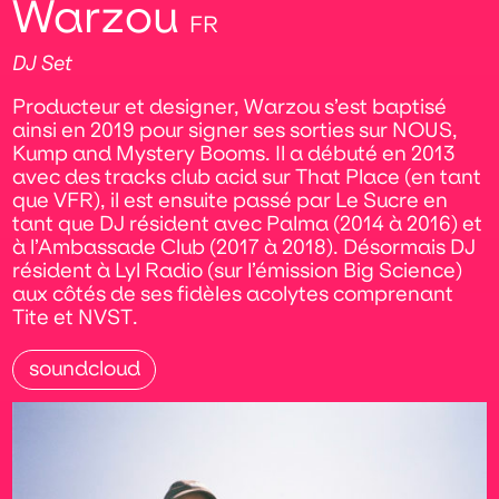
Warzou
FR
DJ Set
Producteur et designer, Warzou s’est baptisé
ainsi en 2019 pour signer ses sorties sur NOUS,
Kump and Mystery Booms. Il a débuté en 2013
avec des tracks club acid sur That Place (en tant
que VFR), il est ensuite passé par Le Sucre en
tant que DJ résident avec Palma (2014 à 2016) et
à l’Ambassade Club (2017 à 2018). Désormais DJ
résident à Lyl Radio (sur l’émission Big Science)
aux côtés de ses fidèles acolytes comprenant
Tite et NVST.
soundcloud