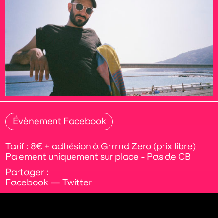
Évènement Facebook
Tarif : 8€ + adhésion à Grrrnd Zero (prix libre)
Paiement uniquement sur place - Pas de CB
Partager :
Facebook
—
Twitter