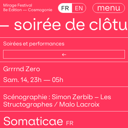
menu
Mirage Festival
FR
EN
8e Édition — Cosmogonie
Soirées et performances
Soiré
de
perfo
Grrrnd Zero
Sam. 14, 23h — 05h
Scénographie : Simon Zerbib – Les
Structographes / Malo Lacroix
Somaticae
FR