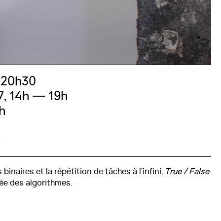
 20h30
7, 14h — 19h
h
s
e programme
binaires et la répétition de tâches à l’infini,
True / False
ée des algorithmes.