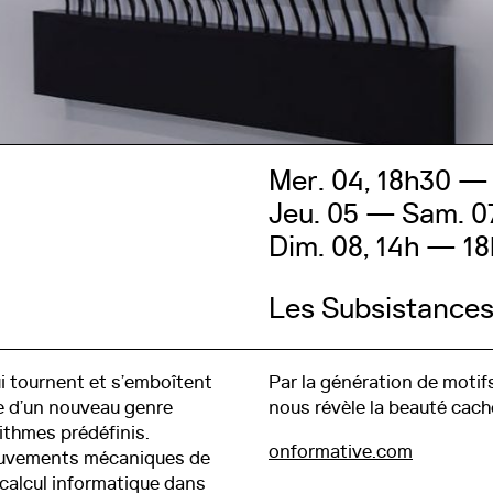
Médias/Pros
Partenaires
Contact
Mer. 04, 18h30 —
Jeu. 05 — Sam. 0
Dim. 08, 14h — 18
Les Subsistance
Télécharger l
 tournent et s’emboîtent
Par la génération de motifs 
re d’un nouveau genre
nous révèle la beauté cach
ithmes prédéfinis.
onformative.com
mouvements mécaniques de
calcul informatique dans