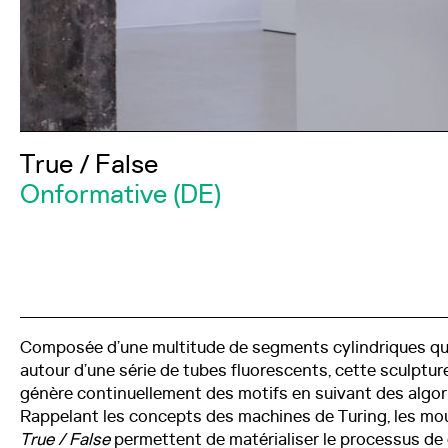
Soirées
Parcours d'exposition
Mirage Creative+
True / False
Onformative (DE)
Newsletter
Devenir bénévole
Composée d’une multitude de segments cylindriques qui
autour d’une série de tubes fluorescents, cette sculptu
Recherche
génère continuellement des motifs en suivant des algor
Rappelant les concepts des machines de Turing, les 
True / False
permettent de matérialiser le processus de 