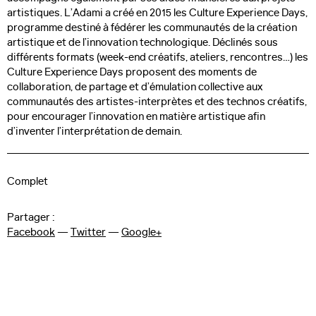
artistiques. L’Adami a créé en 2015 les Culture Experience Days,
programme destiné à fédérer les communautés de la création
artistique et de l’innovation technologique. Déclinés sous
Devenir bénévole
différents formats (week-end créatifs, ateliers, rencontres…) les
Culture Experience Days proposent des moments de
Télécharger le programme
collaboration, de partage et d’émulation collective aux
communautés des artistes-interprètes et des technos créatifs,
pour encourager l’innovation en matière artistique afin
Recherche
d’inventer l’interprétation de demain.
Complet
Art, Innovation
Partager :
et Cultures Numériques
Facebook
—
Twitter
—
Google+
Suivez-nous :
Facebook
—
Twitter
—
Instagram
—
Vimeo