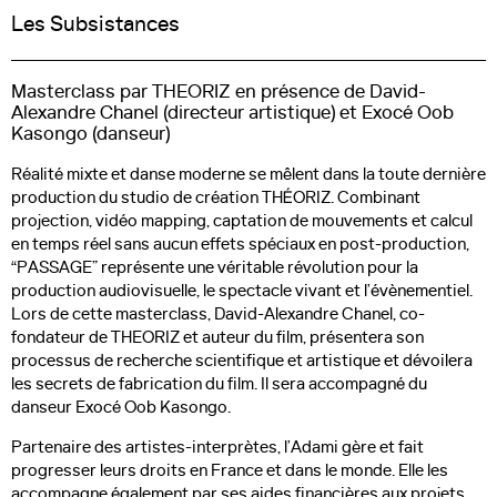
Les Subsistances
Le festival
Masterclass par THEORIZ en présence de David-
Alexandre Chanel (directeur artistique) et Exocé Oob
Soirées
Kasongo (danseur)
Parcours d'exposition
Réalité mixte et danse moderne se mêlent dans la toute dernière
production du studio de création THÉORIZ. Combinant
Mirage Creative+
projection, vidéo mapping, captation de mouvements et calcul
en temps réel sans aucun effets spéciaux en post-production,
Billetterie
“PASSAGE” représente une véritable révolution pour la
Médias/Pros
production audiovisuelle, le spectacle vivant et l’évènementiel.
Lors de cette masterclass, David-Alexandre Chanel, co-
Partenaires
fondateur de THEORIZ et auteur du film, présentera son
processus de recherche scientifique et artistique et dévoilera
Contact
les secrets de fabrication du film. Il sera accompagné du
danseur Exocé Oob Kasongo.
Partenaire des artistes-interprètes, l’Adami gère et fait
Newsletter
progresser leurs droits en France et dans le monde. Elle les
accompagne également par ses aides financières aux projets