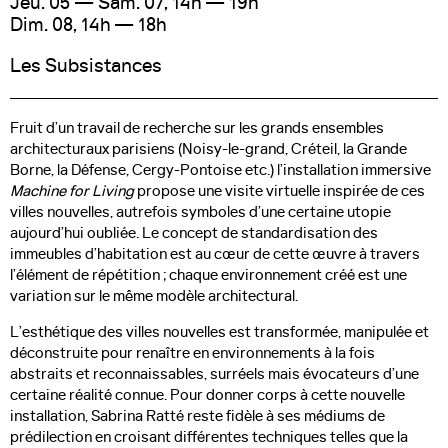
Jeu. 05 — Sam. 07, 14h — 19h
Dim. 08, 14h — 18h
Le festival
Les Subsistances
Soirées
Parcours d'exposition
Fruit d’un travail de recherche sur les grands ensembles
architecturaux parisiens (Noisy-le-grand, Créteil, la Grande
Mirage Creative+
Borne, la Défense, Cergy-Pontoise etc.) l’installation immersive
Machine for Living
propose une visite virtuelle inspirée de ces
Billetterie
villes nouvelles, autrefois symboles d’une certaine utopie
Médias/Pros
aujourd’hui oubliée. Le concept de standardisation des
immeubles d’habitation est au cœur de cette œuvre à travers
Partenaires
l’élément de répétition ; chaque environnement créé est une
variation sur le même modèle architectural.
Contact
L’esthétique des villes nouvelles est transformée, manipulée et
déconstruite pour renaître en environnements à la fois
abstraits et reconnaissables, surréels mais évocateurs d’une
Newsletter
certaine réalité connue. Pour donner corps à cette nouvelle
installation, Sabrina Ratté reste fidèle à ses médiums de
prédilection en croisant différentes techniques telles que la