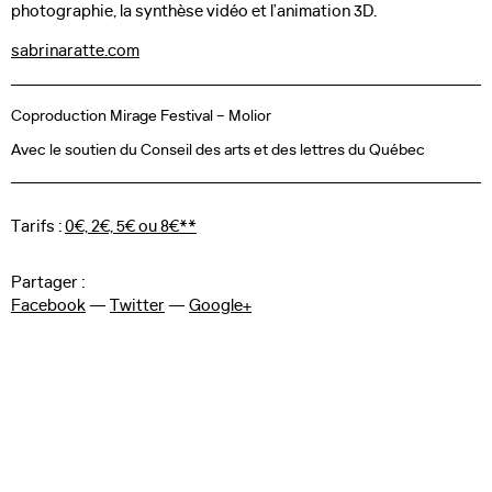
photographie, la synthèse vidéo et l’animation 3D.
sabrinaratte.com
Devenir bénévole
Télécharger le programme
Coproduction Mirage Festival – Molior
Avec le soutien du Conseil des arts et des lettres du Québec
Recherche
Tarifs :
0€, 2€, 5€ ou 8€**
Partager :
Art, Innovation
Facebook
—
Twitter
—
Google+
et Cultures Numériques
Suivez-nous :
Facebook
—
Twitter
—
Instagram
—
Vimeo