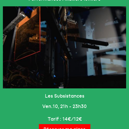
Accueil
Le Festival
Les Subsistances
Programme
Ven.10, 21h - 23h30
Mirage Open Creative Forum
Tarif : 14€/12€