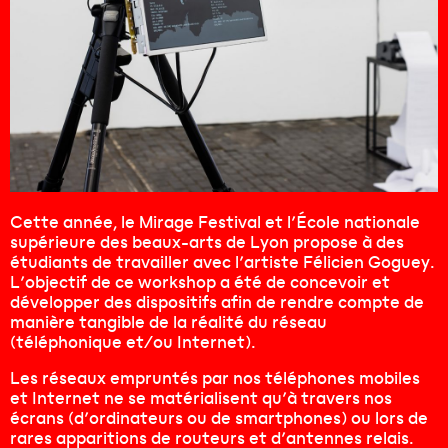
Cette année, le Mirage Festival et l’École nationale
supérieure des beaux-arts de Lyon propose à des
étudiants de travailler avec l’artiste Félicien Goguey.
L’objectif de ce workshop a été de concevoir et
développer des dispositifs afin de rendre compte de
manière tangible de la réalité du réseau
(téléphonique et/ou Internet).
Les réseaux empruntés par nos téléphones mobiles
et Internet ne se matérialisent qu’à travers nos
écrans (d’ordinateurs ou de smartphones) ou lors de
rares apparitions de routeurs et d’antennes relais.