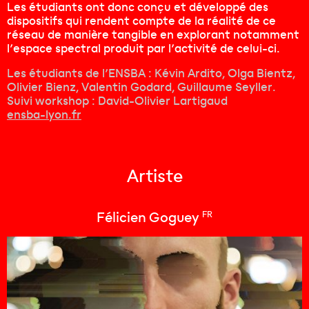
Les étudiants ont donc conçu et développé des
dispositifs qui rendent compte de la réalité de ce
réseau de manière tangible en explorant notamment
l’espace spectral produit par l’activité de celui-ci.
Les étudiants de l’ENSBA : Kévin Ardito, Olga Bientz,
Olivier Bienz, Valentin Godard, Guillaume Seyller.
Suivi workshop : David-Olivier Lartigaud
ensba-lyon.fr
Accueil
Le Festival
Artiste
Programme
Mirage Open Creative Forum
FR
Félicien Goguey
Artistes
Billetterie