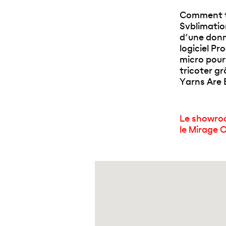
Comment tra
Svblimatio
d’une donn
logiciel Pr
micro pour
tricoter gr
Yarns Are B
Le showroo
le Mirage 