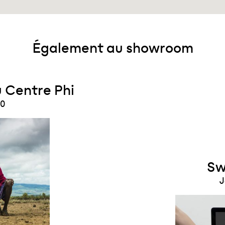
Également au showroom
u Centre Phi
30
Sw
J