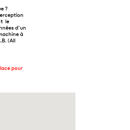
ue ?
perception
t le
données d’un
 machine à
B. (All
lace pour