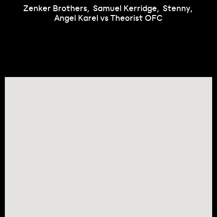
Zenker Brothers
Samuel Kerridge
Stenny
Lieux
Angel Karel vs Theorist OFC
Partenaires
Contact