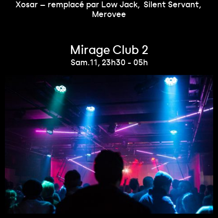
Xosar – remplacé par Low Jack
Silent Servant
Merovee
Mirage Club 2
Sam.11, 23h30 - 05h
Accueil
Le Festival
Programme
Mirage Open Creative Forum
Artistes
Billetterie