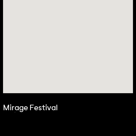
Mirage Festival
5ᵉ Édition
Art, Innovation et
Cultures Numériques