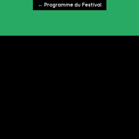
← Programme du Festival
Mirage Festival
5ᵉ Édition
Art, Innovation et
Cultures Numériques
Plus d'infos
Devenir bénévole
Télécharger le programme