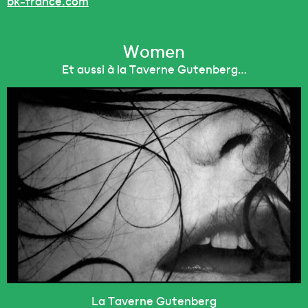
bk-france.com
Women
Et aussi à la Taverne Gutenberg…
Accueil
Le Festival
Programme
Mirage Open Creative Forum
La Taverne Gutenberg