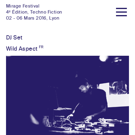
Mirage Festival
4ᵉ Édition, Techno Fiction
02 - 06 Mars 2016, Lyon
Billetterie en ligne
Le Festival
Infos Pratiques
Programme
DJ Set
Partenaires
MOCF
FR
Contact
Wild Aspect
Artistes