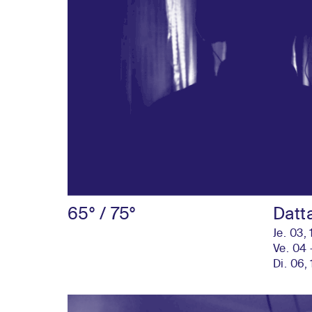
65° / 75°
Datt
Je. 03,
Ve. 04 
Di. 06,