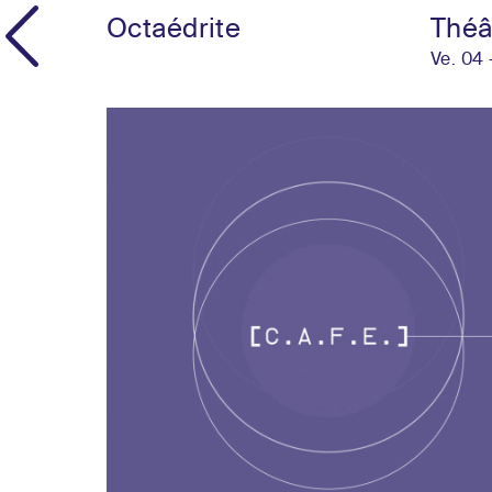
Octaédrite
Théât
Ve. 04 