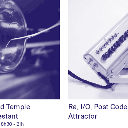
d Temple
Ra, I/O, Post Code
estant
Attractor
 18h30 - 21h