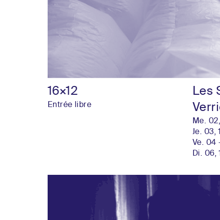
16×12
Les 
Entrée libre
Verr
Me. 02
Je. 03,
Ve. 04 
Di. 06,