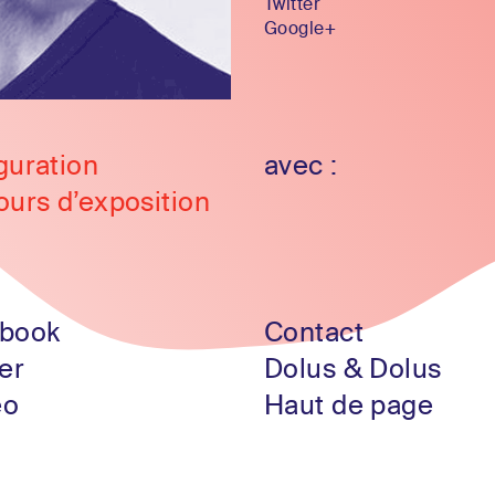
Twitter
Google+
guration
avec :
ours d’exposition
book
Contact
er
Dolus & Dolus
eo
Haut de page