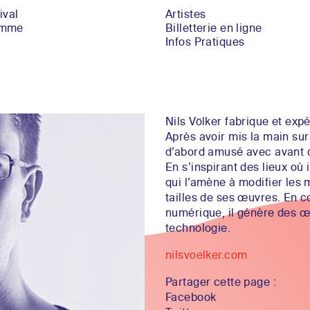
ival
Artistes
amme
Billetterie en ligne
Infos Pratiques
Nils Völker fabrique et expé
Après avoir mis la main sur 
d’abord amusé avec avant de
En s’inspirant des lieux où 
qui l’amène à modifier les m
tailles de ses œuvres. En 
numérique, il génère des œu
technologie.
nilsvoelker.com
Partager cette page :
Facebook