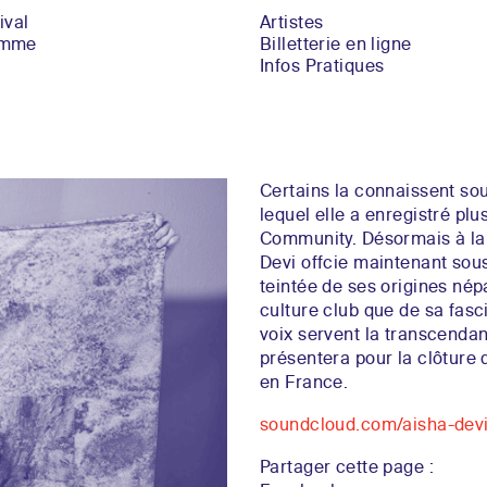
ival
Artistes
amme
Billetterie en ligne
Infos Pratiques
Certains la connaissent s
lequel elle a enregistré pl
Community. Désormais à la 
Devi offcie maintenant sous
teintée de ses origines nép
culture club que de sa fasc
voix servent la transcendanc
présentera pour la clôture d
en France.
soundcloud.com/aisha-dev
Partager cette page :